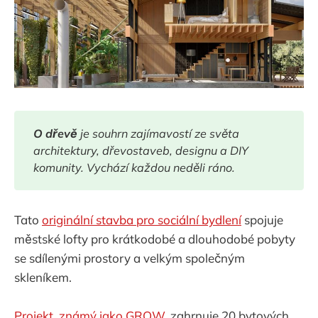
O dřevě
 je souhrn zajímavostí ze světa 
architektury, dřevostaveb, designu a DIY 
komunity. Vychází každou neděli ráno.
Tato
originální stavba pro sociální bydlení
spojuje
městské lofty pro krátkodobé a dlouhodobé pobyty
se sdílenými prostory a velkým společným
skleníkem.
Projekt, známý jako GROW
, zahrnuje 20 bytových