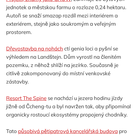
jednotek a městskou farmu o rozloze 0,24 hektaru.
Autoři se snaží smazap rozdíl mezi interiérem a
exteriérem, stejně jako soukromým a veřejným
prostorem.
Dřevostavba na nohách
ctí genia loci a pyšní se
výhledem na Landštejn. Dům vyrostl na členitém
pozemku, z něhož shlíží na jezírko. Současně je
citlivě zakomponovaný do místní venkovské
zástavby.
Resort The Spine
se nachází u jezera hodinu jízdy
jižně od Čcheng-tu a byl navržen tak, aby připomínal
organicky rostoucí ekosystémy propojený chodníky.
Tato
působivá pětipatrová kancelářská budova
pro