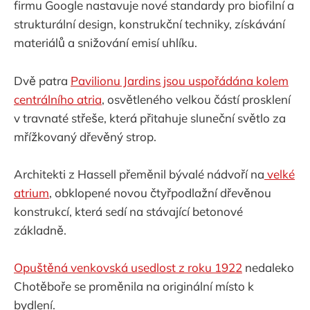
firmu Google nastavuje nové standardy pro biofilní a
strukturální design, konstrukční techniky, získávání
materiálů a snižování emisí uhlíku.
Dvě patra
Pavilionu Jardins jsou uspořádána kolem
centrálního atria
, osvětleného velkou částí prosklení
v travnaté střeše, která přitahuje sluneční světlo za
mřížkovaný dřevěný strop.
Architekti z Hassell přeměnil bývalé nádvoří na
velké
atrium
, obklopené novou čtyřpodlažní dřevěnou
konstrukcí, která sedí na stávající betonové
základně.
Opuštěná venkovská usedlost z roku 1922
nedaleko
Chotěboře se proměnila na originální místo k
bydlení.