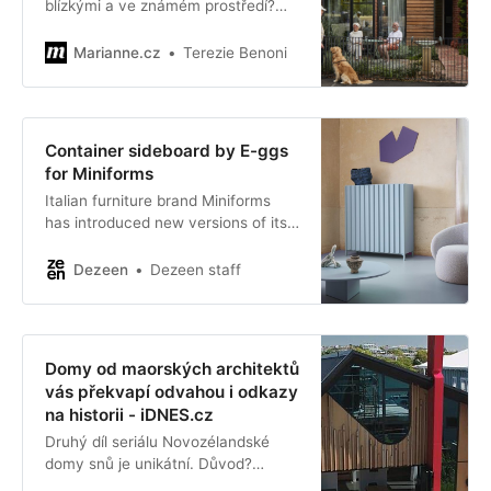
blízkými a ve známém prostředí?
Pro Bryana a Mariju to znamenalo
postavit ekologicky udržitelný dům
Marianne.cz
Terezie Benoni
přímo na vlastním dvorku. Přečtěte
si, jak tento minimalistický projekt
přináší nejen finanční úspory, ale i
potřebné pohodlí.
Container sideboard by E-ggs
for Miniforms
Italian furniture brand Miniforms
has introduced new versions of its
Container sideboard, designed by
E-ggs to make an impact through
Dezeen
Dezeen staff
colour blocking.
Domy od maorských architektů
vás překvapí odvahou i odkazy
na historii - iDNES.cz
Druhý díl seriálu Novozélandské
domy snů je unikátní. Důvod?
Maorský architekt Nicholas Dalton