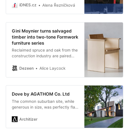
doprovází moderátora pořadu
iDNES.cz
Alena Řezníčková
Matthewa Ridge a ukazuje mu
nejlepší maorskou architekturu na
ostrově. Tedy domy, které ho
nejvíce oslovily nebo je sám navrhl.
Gini Moynier turns salvaged
timber into two-tone Formwork
furniture series
Reclaimed spruce and oak from the
construction industry are paired
together in this collection of
minimalist furniture by Swiss design
Dezeen
Alice Laycock
studio Gini Moynier.
Dove by AGATHOM Co. Ltd
The common suburban site, while
generous in size, was perfectly flat.
Any traces of its rich and diverse
natural history were no longer
Architizer
evident. The guiding th…