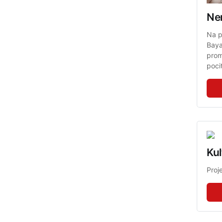
Ne
Na p
Baya
prom
pocit
Kul
Proj