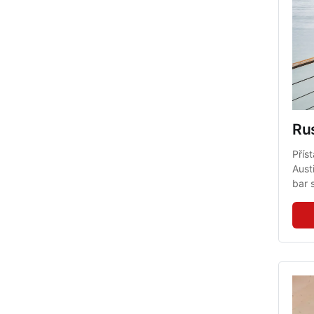
Rus
Přís
Aust
bar 