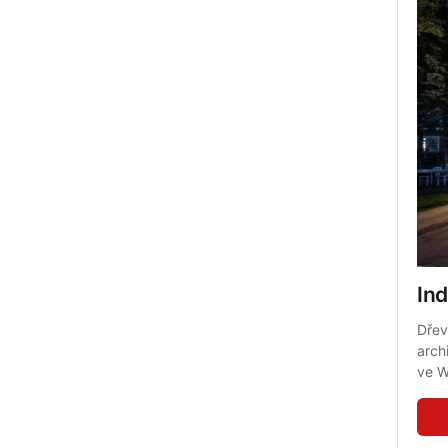
In
Dřev
arch
ve W