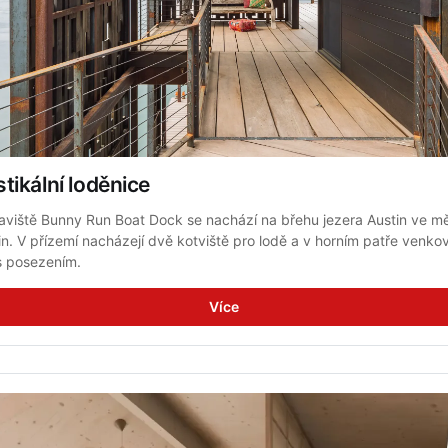
tikální loděnice
taviště Bunny Run Boat Dock se nachází na břehu jezera Austin ve mě
in. V přízemí nacházejí dvě kotviště pro lodě a v horním patře venkov
s posezením.
Více