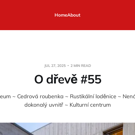
Home
About
JUL 27, 2025
2 MIN READ
O dřevě #55
eum ~ Cedrová roubenka ~ Rustikální loděnice ~ Nen
dokonalý uvnitř ~ Kulturní centrum