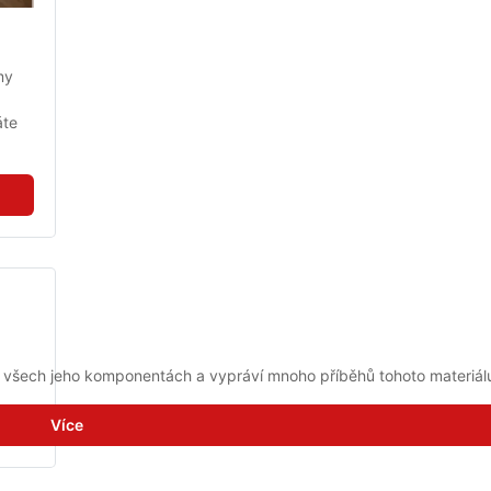
y 
te 
ve všech jeho komponentách a vypráví mnoho příběhů tohoto materiál
Více