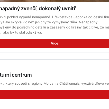
nápadný zvenčí, dokonalý uvnitř
rvní pohled vypadá nenápadně. Dřevostavba Japonka od české firm
ya ale skrývá víc než jen chytře vymyšlený dům. Nenápadný, 
yšlený do posledního detailu a zasazený do krajiny tak citlivě, že má
, jako by tu stál odjakživa.
Více
turní centrum
ekt, který sousedí s regiony Morvan a Châtillonnais, využívá dřevo 