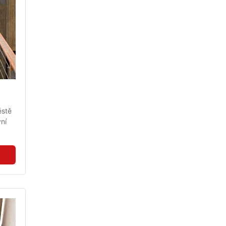
stě 
ní 