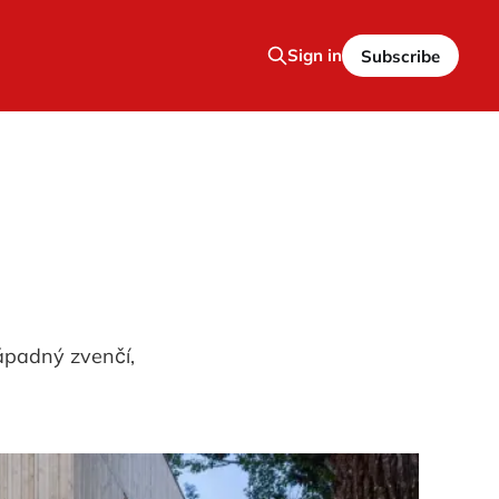
Sign in
Subscribe
ápadný zvenčí,