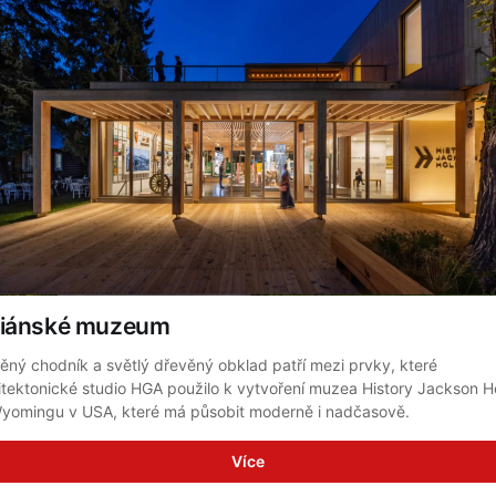
diánské muzeum
ěný chodník a světlý dřevěný obklad patří mezi prvky, které 
itektonické studio HGA použilo k vytvoření muzea History Jackson Ho
yomingu v USA, které má působit moderně i nadčasově.
Více