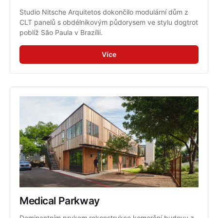
Studio Nitsche Arquitetos dokončilo modulární dům z 
CLT panelů s obdélníkovým půdorysem ve stylu dogtrot 
poblíž São Paula v Brazílii.
Více
Medical Parkway
Dominantním prvkem rekonstrukce komerční budovy z 