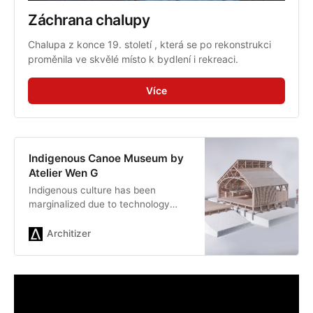
Záchrana chalupy
Chalupa z konce 19. století , která se po rekonstrukci 
proměnila ve skvělé místo k bydlení i rekreaci.
Více
Indigenous Canoe Museum by
Atelier Wen G
Indigenous culture has been
marginalized due to technology
immigration, gentrification and
ecological problems. Historically,
Architizer
Monson sits along the flourishing…