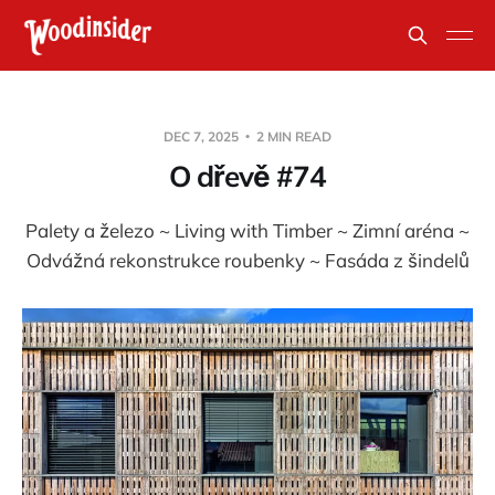
DEC 7, 2025
2 MIN READ
O dřevě #74
Palety a železo ~ Living with Timber ~ Zimní aréna ~
Odvážná rekonstrukce roubenky ~ Fasáda z šindelů