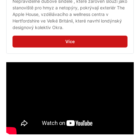
Nepravidelné dubové šindele , které zároveň slouží jako 
stanoviště pro hmyz a netopýry, pokrývají exteriér The 
Apple House, vzdělávacího a wellness centra v 
Hertfordshire ve Velké Británii, které navrhl londýnský 
designový kolektiv Okra.
Více