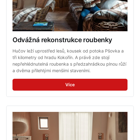
Odvážná rekonstrukce roubenky
Hučov leží uprostřed lesů, kousek od potoka Pšovka a 
tři kilometry od hradu Kokořín. A právě zde stojí 
nepřehlédnutelná roubenka s předzahrádkou plnou růží 
a dvěma přilehlými menšími staveními.
Více