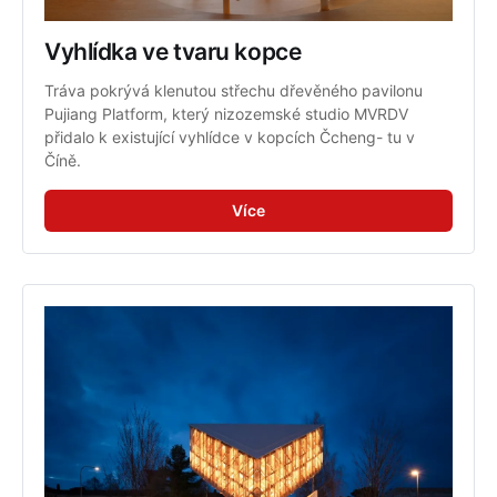
Vyhlídka ve tvaru kopce
Tráva pokrývá klenutou střechu dřevěného pavilonu 
Pujiang Platform, který nizozemské studio MVRDV 
přidalo k existující vyhlídce v kopcích Čcheng- tu v 
Číně.
Více