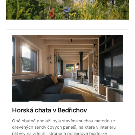
Horská chata v Bedřichov
Obě obytná podlaží byla stavěna suchou metodou z 
dřevěných sendvičových panelů, na které v interiéru 
přibyly na zdech i stropech pohledové biodesky.