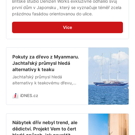
Britské studio Denizen Works exkluzivně odhalilo svůj 
první dům v Japonsku , který se vyznačuje téměř zcela 
prázdnou fasádou orientovanou do ulice.
Více
Pokuty za dřevo z Myanmaru.
Jachtařský průmysl hledá
alternativy k teaku
Jachtařský průmysl hledá
alternativy k teakovému dřevu,
které čelí rostoucímu tlaku kvůli
neudržitelným praktikám a sankcím
iDNES.cz
spojeným s jeho těžbou v
Myanmaru. Tato země patří mezi
klíčové producenty teaku, dovážet
ho do Evropské unie či Spojených
Nábytek dřív nebyl trend, ale
států ovšem není legální, napsal
dědictví. Projekt Vem to čert
portál BBC.