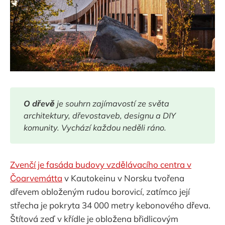
O dřevě
 je souhrn zajímavostí ze světa 
architektury, dřevostaveb, designu a DIY 
komunity. Vychází každou neděli ráno.
Zvenčí je fasáda budovy vzdělávacího centra v
Čoarvemátta
v Kautokeinu v Norsku tvořena
dřevem obloženým rudou borovicí, zatímco její
střecha je pokryta 34 000 metry kebonového dřeva.
Štítová zeď v křídle je obložena břidlicovým