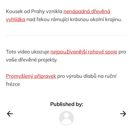
Kousek od Prahy vznikla
nenápadná dřevěná
vyhlídka
nad řekou rámující krásnou okolní krajinu.
Toto video ukazuje
nejpoužívanější rohové spoje
pro
vaše dřevěné projekty.
Promyšlený přípravek
pro výrobu dlabů na ruční
frézce
Published by: