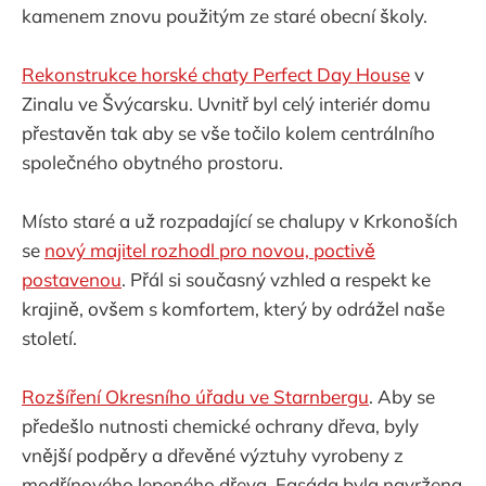
kamenem znovu použitým ze staré obecní školy.
Rekonstrukce horské chaty Perfect Day House
v
Zinalu ve Švýcarsku. Uvnitř byl celý interiér domu
přestavěn tak aby se vše točilo kolem centrálního
společného obytného prostoru.
Místo staré a už rozpadající se chalupy v Krkonoších
se
nový majitel rozhodl pro novou, poctivě
postavenou
. Přál si současný vzhled a respekt ke
krajině, ovšem s komfortem, který by odrážel naše
století.
Rozšíření Okresního úřadu ve Starnbergu
. Aby se
předešlo nutnosti chemické ochrany dřeva, byly
vnější podpěry a dřevěné výztuhy vyrobeny z
modřínového lepeného dřeva. Fasáda byla navržena