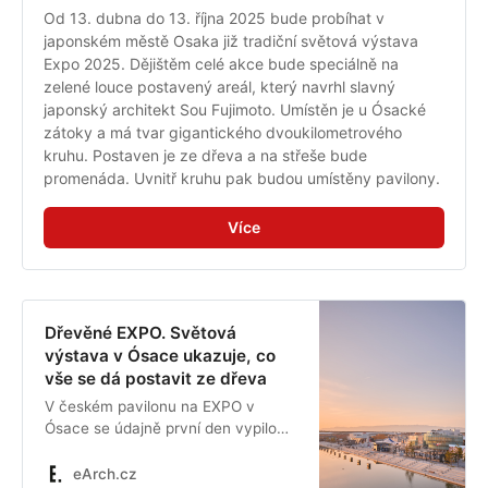
Od 13. dubna do 13. října 2025 bude probíhat v 
japonském městě Osaka již tradiční světová výstava 
Expo 2025. Dějištěm celé akce bude speciálně na 
zelené louce postavený areál, který navrhl slavný 
japonský architekt Sou Fujimoto. Umístěn je u Ósacké 
zátoky a má tvar gigantického dvoukilometrového 
kruhu. Postaven je ze dřeva a na střeše bude 
promenáda. Uvnitř kruhu pak budou umístěny pavilony.
Více
Dřevěné EXPO. Světová
výstava v Ósace ukazuje, co
vše se dá postavit ze dřeva
V českém pavilonu na EXPO v
Ósace se údajně první den vypilo
přes tisíc piv. Návštěvníky lákala
také unikátní architektura, která
eArch.cz