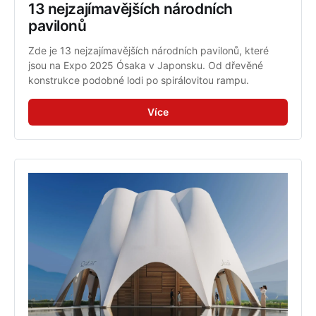
13 nejzajímavějších národních 
pavilonů
Zde je 13 nejzajímavějších národních pavilonů, které 
jsou na Expo 2025 Ósaka v Japonsku. Od dřevěné 
konstrukce podobné lodi po spirálovitou rampu.
Více