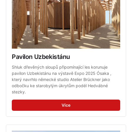
Pavilon Uzbekistánu
Shluk dřevěných sloupů připomínající les korunuje 
pavilon Uzbekistánu na výstavě Expo 2025 Ósaka , 
který navrhlo německé studio Atelier Brückner jako 
odbočku ke starobylým úkrytům podél Hedvábné 
stezky.
Více